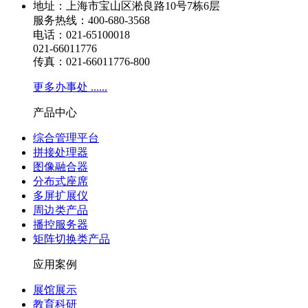
地址：上海市宝山区淞良路10号7栋6层
服务热线：400-680-3568
电话：021-65100018
021-66011776
传真：021-66011776-800
更多办事处 ......
产品中心
综合管理平台
拼接处理器
图像融合器
分布式座席
多屏扩展仪
周边类产品
播控服务器
矩阵切换类产品
应用案例
展馆展示
教育科研