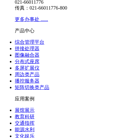
021-66011776
传真：021-66011776-800
更多办事处 ......
产品中心
综合管理平台
拼接处理器
图像融合器
分布式座席
多屏扩展仪
周边类产品
播控服务器
矩阵切换类产品
应用案例
展馆展示
教育科研
交通指挥
能源水利
文化娱乐