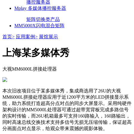
播控服务器
Mplay 多媒体播控服务器
矩阵切换类产品
MM5000X闪电混合矩阵
首页>
应用案例>
展馆展示
上海某多媒体秀
大视MM6000L拼接处理器
本次旧改项目位于某多媒体秀，集成商选用了
26U
的大视
MM6000L
拼接处理器应用于近
1200
平方米的
LED
拼接显示系
统，助力系统打造超高分点对点的同步大屏显示。采用纯硬件
架构设计的
MM5000L
处理器可通过超带宽背板完成多路信号
的实时传输，而
26U
机箱最多可支持
160
路输入，
160
路输出，
同时高速总线交换技术支持多信号无损无压缩传输，保证超高
分画面点对点显示，给观众带来震撼的观影体验。