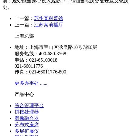
前，观众能全身心投入观影中，感知当地历史变迁及文化历
史。
上一篇：
苏州某科普馆
上一篇：
江苏某演播厅
上海总部
地址：上海市宝山区淞良路10号7栋6层
服务热线：400-680-3568
电话：021-65100018
021-66011776
传真：021-66011776-800
更多办事处 ......
产品中心
综合管理平台
拼接处理器
图像融合器
分布式座席
多屏扩展仪