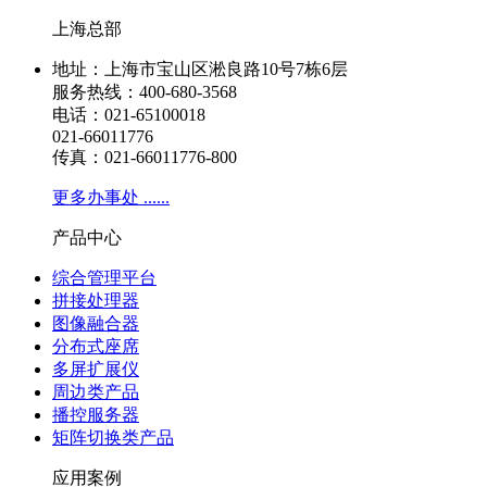
上海总部
地址：上海市宝山区淞良路10号7栋6层
服务热线：400-680-3568
电话：021-65100018
021-66011776
传真：021-66011776-800
更多办事处 ......
产品中心
综合管理平台
拼接处理器
图像融合器
分布式座席
多屏扩展仪
周边类产品
播控服务器
矩阵切换类产品
应用案例